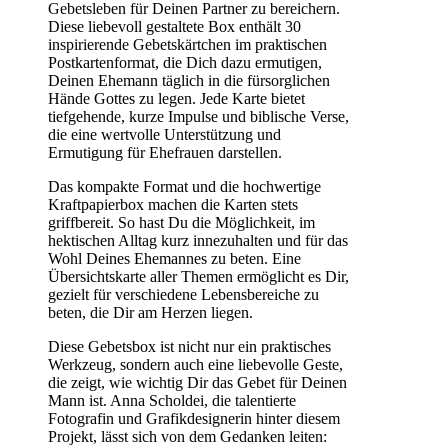
Gebetsleben für Deinen Partner zu bereichern.
Diese liebevoll gestaltete Box enthält 30
inspirierende Gebetskärtchen im praktischen
Postkartenformat, die Dich dazu ermutigen,
Deinen Ehemann täglich in die fürsorglichen
Hände Gottes zu legen. Jede Karte bietet
tiefgehende, kurze Impulse und biblische Verse,
die eine wertvolle Unterstützung und
Ermutigung für Ehefrauen darstellen.
Das kompakte Format und die hochwertige
Kraftpapierbox machen die Karten stets
griffbereit. So hast Du die Möglichkeit, im
hektischen Alltag kurz innezuhalten und für das
Wohl Deines Ehemannes zu beten. Eine
Übersichtskarte aller Themen ermöglicht es Dir,
gezielt für verschiedene Lebensbereiche zu
beten, die Dir am Herzen liegen.
Diese Gebetsbox ist nicht nur ein praktisches
Werkzeug, sondern auch eine liebevolle Geste,
die zeigt, wie wichtig Dir das Gebet für Deinen
Mann ist. Anna Scholdei, die talentierte
Fotografin und Grafikdesignerin hinter diesem
Projekt, lässt sich von dem Gedanken leiten: