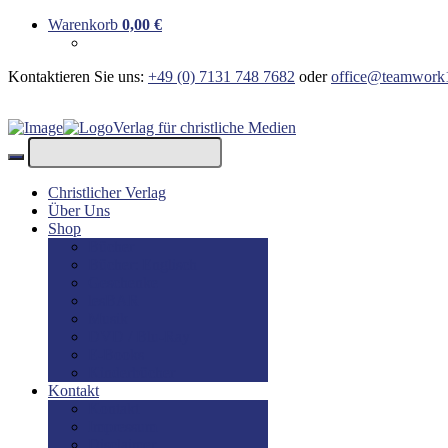
Warenkorb
0,00
€
Kontaktieren Sie uns:
+49 (0) 7131 748 7682
oder
office@teamwork
Verlag für christliche Medien
Christlicher Verlag
Über Uns
Shop
Bücher
Bücher: Englisch
Geschenke
lesBAR
Musik
DVD / Blu-Ray
E-Books
Kinderbücher
Kontakt
Kontakt
Impressum
Disclaimer