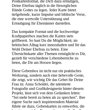
Postkartenformat, die Dich dazu ermutigen,
Deine Ehefrau täglich in die fürsorglichen
Hände Gottes zu legen. Jeder Karte bietet
tiefgehende, kurze Impulse und biblische Verse,
die eine wertvolle Unterstützung und
Ermutigung für Ehemänner darstellen.
Das kompakte Format und die hochwertige
Kraftpapierbox machen die Karten stets
griffbereit. So hast Du die Möglichkeit, im
hektischen Alltag kurz innezuhalten und für das
Wohl Deiner Ehefrau zu beten. Eine
Übersichtskarte aller Themen ermöglicht es Dir,
gezielt für verschiedene Lebensbereiche zu
beten, die Dir am Herzen liegen.
Diese Gebetsbox ist nicht nur ein praktisches
Werkzeug, sondern auch eine liebevolle Geste,
die zeigt, wie wichtig Dir das Gebet für Deine
Frau ist. Anna Scholdei, die talentierte
Fotografin und Grafikdesignerin hinter diesem
Projekt, lässt sich von dem Gedanken leiten:
“Sei mehr bereit zu beten als zu sprechen”. Ihre
eigene Suche nach inspirierendem Material
führte sie dazu, Gebetskarten zu entwerfen, die