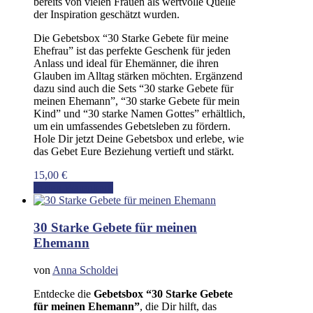
bereits von vielen Frauen als wertvolle Quelle
der Inspiration geschätzt wurden.
Die Gebetsbox “30 Starke Gebete für meine
Ehefrau” ist das perfekte Geschenk für jeden
Anlass und ideal für Ehemänner, die ihren
Glauben im Alltag stärken möchten. Ergänzend
dazu sind auch die Sets “30 starke Gebete für
meinen Ehemann”, “30 starke Gebete für mein
Kind” und “30 starke Namen Gottes” erhältlich,
um ein umfassendes Gebetsleben zu fördern.
Hole Dir jetzt Deine Gebetsbox und erlebe, wie
das Gebet Eure Beziehung vertieft und stärkt.
15,00
€
In den Warenkorb
30 Starke Gebete für meinen
Ehemann
von
Anna Scholdei
Entdecke die
Gebetsbox “30 Starke Gebete
für meinen Ehemann”
, die Dir hilft, das