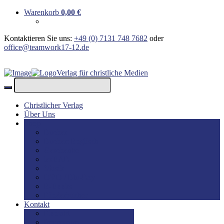
Warenkorb
0,00
€
Kontaktieren Sie uns:
+49 (0) 7131 748 7682
oder
office@teamwork17-12.de
Verlag für christliche Medien
Christlicher Verlag
Über Uns
Shop
Bücher
Bücher: Englisch
Geschenke
lesBAR
Musik
DVD / Blu-Ray
E-Books
Kinderbücher
Kontakt
Kontakt
Impressum