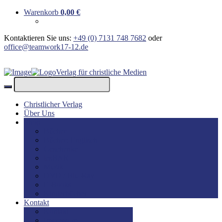
Warenkorb
0,00
€
Kontaktieren Sie uns:
+49 (0) 7131 748 7682
oder
office@teamwork17-12.de
Verlag für christliche Medien
Christlicher Verlag
Über Uns
Shop
Bücher
Bücher: Englisch
Geschenke
lesBAR
Musik
DVD / Blu-Ray
E-Books
Kinderbücher
Kontakt
Kontakt
Impressum