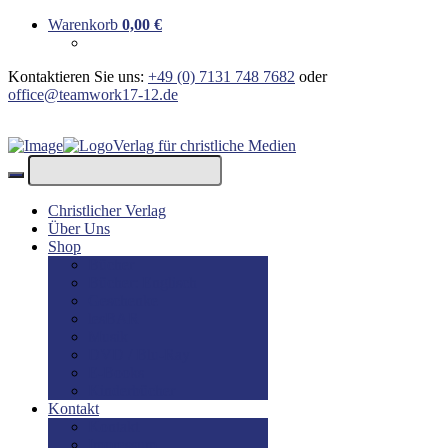
Warenkorb
0,00
€
Kontaktieren Sie uns:
+49 (0) 7131 748 7682
oder
office@teamwork17-12.de
Verlag für christliche Medien
Christlicher Verlag
Über Uns
Shop
Bücher
Bücher: Englisch
Geschenke
lesBAR
Musik
DVD / Blu-Ray
E-Books
Kinderbücher
Kontakt
Kontakt
Impressum