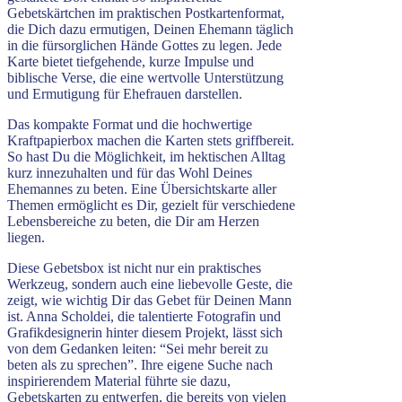
Gebetskärtchen im praktischen Postkartenformat,
die Dich dazu ermutigen, Deinen Ehemann täglich
in die fürsorglichen Hände Gottes zu legen. Jede
Karte bietet tiefgehende, kurze Impulse und
biblische Verse, die eine wertvolle Unterstützung
und Ermutigung für Ehefrauen darstellen.
Das kompakte Format und die hochwertige
Kraftpapierbox machen die Karten stets griffbereit.
So hast Du die Möglichkeit, im hektischen Alltag
kurz innezuhalten und für das Wohl Deines
Ehemannes zu beten. Eine Übersichtskarte aller
Themen ermöglicht es Dir, gezielt für verschiedene
Lebensbereiche zu beten, die Dir am Herzen
liegen.
Diese Gebetsbox ist nicht nur ein praktisches
Werkzeug, sondern auch eine liebevolle Geste, die
zeigt, wie wichtig Dir das Gebet für Deinen Mann
ist. Anna Scholdei, die talentierte Fotografin und
Grafikdesignerin hinter diesem Projekt, lässt sich
von dem Gedanken leiten: “Sei mehr bereit zu
beten als zu sprechen”. Ihre eigene Suche nach
inspirierendem Material führte sie dazu,
Gebetskarten zu entwerfen, die bereits von vielen