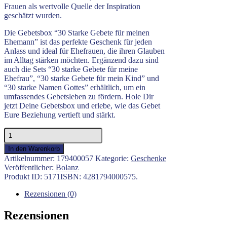
Frauen als wertvolle Quelle der Inspiration
geschätzt wurden.
Die Gebetsbox “30 Starke Gebete für meinen
Ehemann” ist das perfekte Geschenk für jeden
Anlass und ideal für Ehefrauen, die ihren Glauben
im Alltag stärken möchten. Ergänzend dazu sind
auch die Sets “30 starke Gebete für meine
Ehefrau”, “30 starke Gebete für mein Kind” und
“30 starke Namen Gottes” erhältlich, um ein
umfassendes Gebetsleben zu fördern. Hole Dir
jetzt Deine Gebetsbox und erlebe, wie das Gebet
Eure Beziehung vertieft und stärkt.
30
Starke
In den Warenkorb
Gebete
Artikelnummer:
179400057
Kategorie:
Geschenke
für
Veröffentlicher:
Bolanz
meinen
Produkt ID:
5171
ISBN:
4281794000575
.
Ehemann
Menge
Rezensionen (0)
Rezensionen