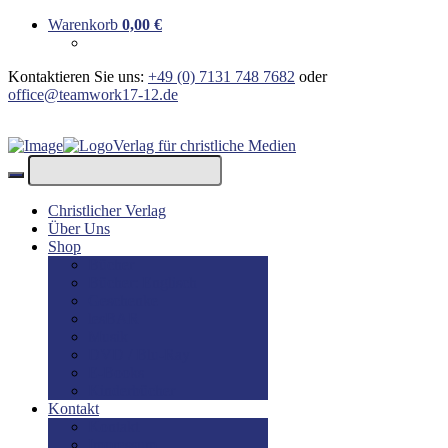
Warenkorb
0,00
€
Kontaktieren Sie uns:
+49 (0) 7131 748 7682
oder
office@teamwork17-12.de
Verlag für christliche Medien
Christlicher Verlag
Über Uns
Shop
Bücher
Bücher: Englisch
Geschenke
lesBAR
Musik
DVD / Blu-Ray
E-Books
Kinderbücher
Kontakt
Kontakt
Impressum