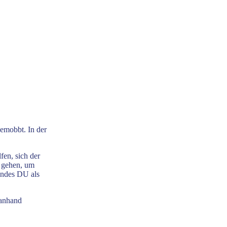
emobbt. In der
fen, sich der
u gehen, um
endes DU als
 anhand