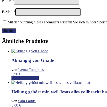
Name
*
E-Mail
*
Mit der Nutzung dieses Formulars erklären Sie sich mit der Spei
Ähnliche Produkte
Abhängig von Gnade
von
Iverna Tompkins
3,90
€
In den Warenkorb
Heilung gehört mir, weil Jesus alles vollbracht ha
von
Sam Larbie
5,00
€