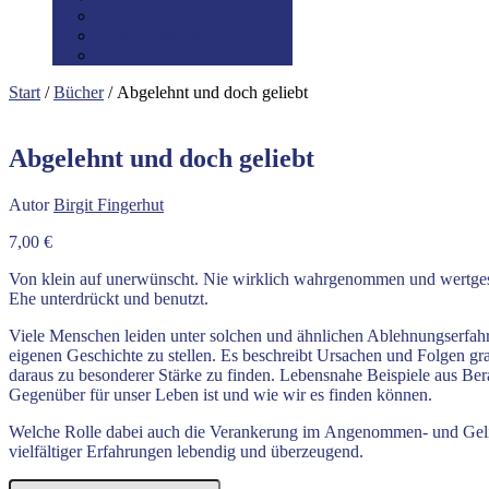
Datenschutz
Preis-/Versandinfo
AGB
Start
/
Bücher
/ Abgelehnt und doch geliebt
Abgelehnt und doch geliebt
Autor
Birgit Fingerhut
7,00
€
Von klein auf unerwünscht. Nie wirklich wahrgenommen und wertgesch
Ehe unterdrückt und benutzt.
Viele Menschen leiden unter solchen und ähnlichen Ablehnungserfahrun
eigenen Geschichte zu stellen. Es beschreibt Ursachen und Folgen g
daraus zu besonderer Stärke zu finden. Lebensnahe Beispiele aus Be
Gegenüber für unser Leben ist und wie wir es finden können.
Welche Rolle dabei auch die Verankerung im Angenommen- und Geliebt
vielfältiger Erfahrungen lebendig und überzeugend.
Abgelehnt