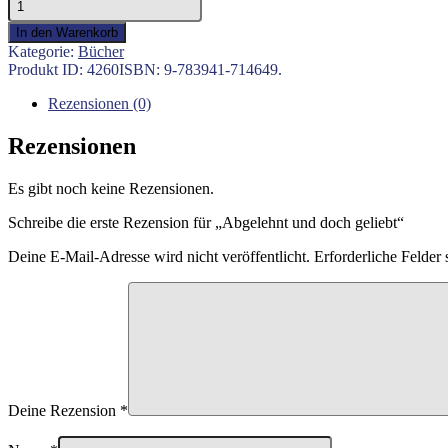
und
In den Warenkorb
doch
Kategorie:
Bücher
geliebt
Produkt ID:
4260
ISBN:
9-783941-714649
.
Menge
Rezensionen (0)
Rezensionen
Es gibt noch keine Rezensionen.
Schreibe die erste Rezension für „Abgelehnt und doch geliebt“
Deine E-Mail-Adresse wird nicht veröffentlicht.
Erforderliche Felder 
Deine Rezension
*