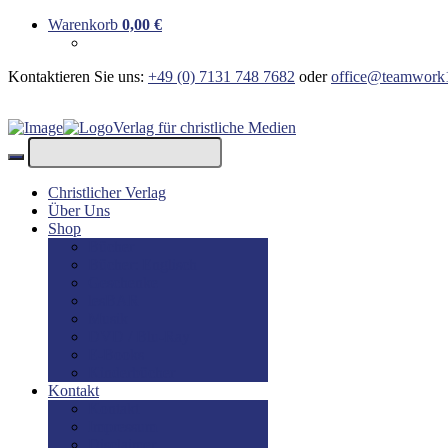
Warenkorb
0,00
€
Kontaktieren Sie uns:
+49 (0) 7131 748 7682
oder
office@teamwork
Verlag für christliche Medien
Christlicher Verlag
Über Uns
Shop
Bücher
Bücher: Englisch
Geschenke
lesBAR
Musik
DVD / Blu-Ray
E-Books
Kinderbücher
Kontakt
Kontakt
Impressum
Disclaimer