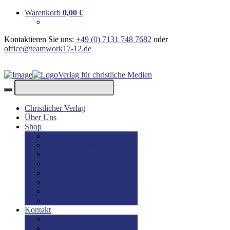
Warenkorb
0,00
€
Kontaktieren Sie uns:
+49 (0) 7131 748 7682
oder
office@teamwork17-12.de
Verlag für christliche Medien
Christlicher Verlag
Über Uns
Shop
Bücher
Bücher: Englisch
Geschenke
lesBAR
Musik
DVD / Blu-Ray
E-Books
Kinderbücher
Kontakt
Kontakt
Impressum