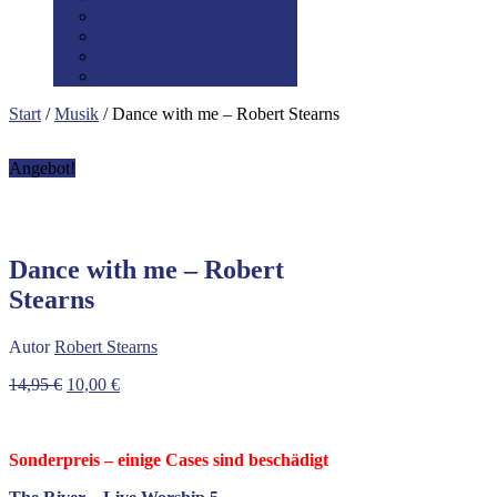
Disclaimer
Datenschutz
Preis-/Versandinfo
AGB
Start
/
Musik
/ Dance with me – Robert Stearns
Angebot!
Dance with me – Robert
Stearns
Autor
Robert Stearns
Ursprünglicher
Aktueller
14,95
€
10,00
€
Preis
Preis
war:
ist:
14,95 €
10,00 €.
Sonderpreis – einige Cases sind beschädigt