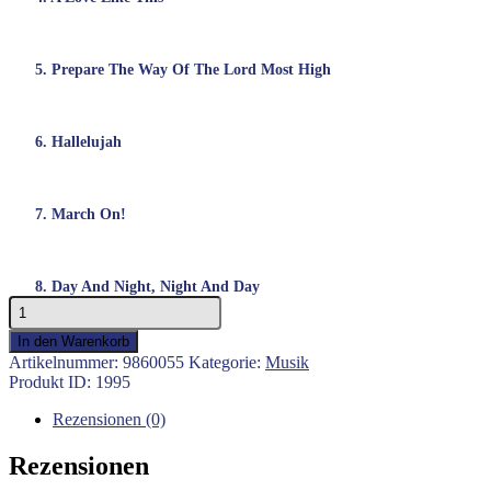
5. Prepare The Way Of The Lord Most High
6. Hallelujah
7. March On!
8. Day And Night, Night And Day
Dance
with
In den Warenkorb
me
Artikelnummer:
9860055
Kategorie:
Musik
-
Produkt ID:
1995
Robert
Stearns
Rezensionen (0)
Menge
Rezensionen