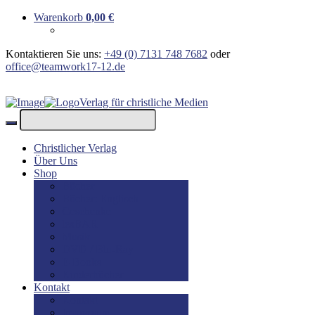
Warenkorb
0,00
€
Kontaktieren Sie uns:
+49 (0) 7131 748 7682
oder
office@teamwork17-12.de
Verlag für christliche Medien
Christlicher Verlag
Über Uns
Shop
Bücher
Bücher: Englisch
Geschenke
lesBAR
Musik
DVD / Blu-Ray
E-Books
Kinderbücher
Kontakt
Kontakt
Impressum