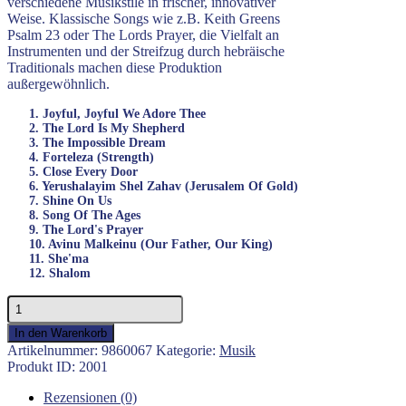
verschiedene Musikstile in frischer, innovativer
Weise. Klassische Songs wie z.B. Keith Greens
Psalm 23 oder The Lords Prayer, die Vielfalt an
Instrumenten und der Streifzug durch hebräische
Traditionals machen diese Produktion
außergewöhnlich.
1. Joyful, Joyful We Adore Thee
2. The Lord Is My Shepherd
3. The Impossible Dream
4. Forteleza (Strength)
5. Close Every Door
6. Yerushalayim Shel Zahav (Jerusalem Of Gold)
7. Shine On Us
8. Song Of The Ages
9. The Lord's Prayer
10. Avinu Malkeinu (Our Father, Our King)
11. She'ma
12. Shalom
Impossible
Dream
In den Warenkorb
-
Artikelnummer:
9860067
Kategorie:
Musik
Robert
Produkt ID:
2001
Stearns
Menge
Rezensionen (0)