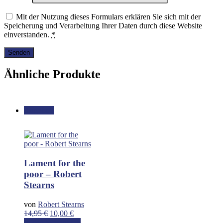
Mit der Nutzung dieses Formulars erklären Sie sich mit der
Speicherung und Verarbeitung Ihrer Daten durch diese Website
einverstanden.
*
Ähnliche Produkte
Angebot!
Lament for the
poor – Robert
Stearns
von
Robert Stearns
Ursprünglicher
Aktueller
14,95
€
10,00
€
Preis
Preis
In den Warenkorb