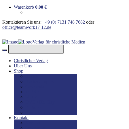
Warenkorb
0,00
€
Kontaktieren Sie uns:
+49 (0) 7131 748 7682
oder
office@teamwork17-12.de
Verlag für christliche Medien
Christlicher Verlag
Über Uns
Shop
Bücher
Bücher: Englisch
Geschenke
lesBAR
Musik
DVD / Blu-Ray
E-Books
Kinderbücher
Kontakt
Kontakt
Impressum