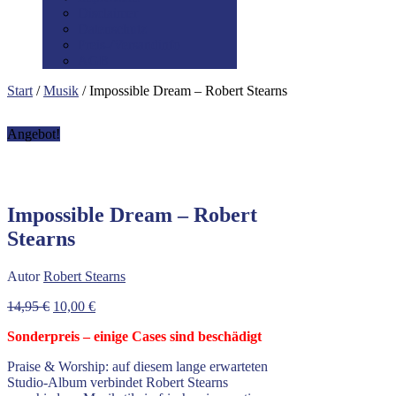
Disclaimer
Datenschutz
Preis-/Versandinfo
AGB
Start
/
Musik
/ Impossible Dream – Robert Stearns
Angebot!
Impossible Dream – Robert
Stearns
Autor
Robert Stearns
Ursprünglicher
Aktueller
14,95
€
10,00
€
Preis
Preis
Sonderpreis – einige Cases sind beschädigt
war:
ist:
14,95 €
10,00 €.
Praise & Worship: auf diesem lange erwarteten
Studio-Album verbindet Robert Stearns