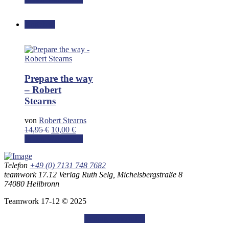
war:
ist:
14,95 €
10,00 €.
Angebot!
Prepare the way
– Robert
Stearns
von
Robert Stearns
Ursprünglicher
Aktueller
14,95
€
10,00
€
Preis
Preis
In den Warenkorb
war:
ist:
14,95 €
10,00 €.
Telefon
+49 (0) 7131 748 7682
teamwork 17.12 Verlag Ruth Selg, Michelsbergstraße 8
74080 Heilbronn
Teamwork 17-12 © 2025
Vertrag widerrufen