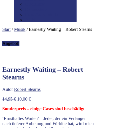
Disclaimer
Datenschutz
Preis-/Versandinfo
AGB
Start
/
Musik
/ Earnestly Waiting – Robert Stearns
Angebot!
Earnestly Waiting – Robert
Stearns
Autor
Robert Stearns
Ursprünglicher
Aktueller
14,95
€
10,00
€
Preis
Preis
Sonderpreis – einige Cases sind beschädigt
war:
ist:
14,95 €
10,00 €.
‘Ernsthaftes Warten’ – Jeder, der ein Verlangen
nach tieferer Anbetung und Fürbitte hat, wird reich