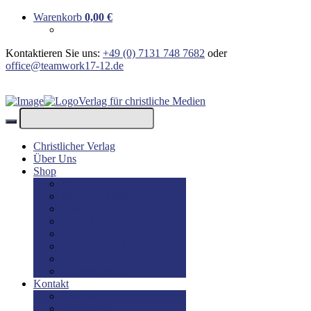
Warenkorb
0,00
€
Kontaktieren Sie uns:
+49 (0) 7131 748 7682
oder
office@teamwork17-12.de
Verlag für christliche Medien
Christlicher Verlag
Über Uns
Shop
Bücher
Bücher: Englisch
Geschenke
lesBAR
Musik
DVD / Blu-Ray
E-Books
Kinderbücher
Kontakt
Kontakt
Impressum