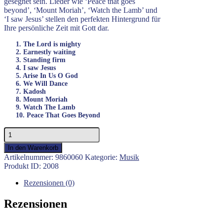
gesegnet sein. Lieder wie ‘Peace that goes
beyond’, ‘Mount Moriah’, ‘Watch the Lamb’ und
‘I saw Jesus’ stellen den perfekten Hintergrund für
Ihre persönliche Zeit mit Gott dar.
1. The Lord is mighty
2. Earnestly waiting
3. Standing firm
4. I saw Jesus
5. Arise In Us O God
6. We Will Dance
7. Kadosh
8. Mount Moriah
9. Watch The Lamb
10. Peace That Goes Beyond
Earnestly
Waiting
In den Warenkorb
-
Artikelnummer:
9860060
Kategorie:
Musik
Robert
Produkt ID:
2008
Stearns
Menge
Rezensionen (0)
Rezensionen