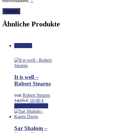
einverstanden.
*
Ähnliche Produkte
Angebot!
It is well –
Robert Stearns
von
Robert Stearns
Ursprünglicher
Aktueller
14,95
€
10,00
€
Preis
Preis
In den Warenkorb
war:
ist:
14,95 €
10,00 €.
Sar Shalom –