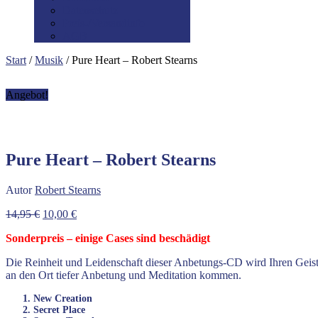
Datenschutz
Preis-/Versandinfo
AGB
Start
/
Musik
/ Pure Heart – Robert Stearns
Angebot!
Pure Heart – Robert Stearns
Autor
Robert Stearns
Ursprünglicher
Aktueller
14,95
€
10,00
€
Preis
Preis
Sonderpreis – einige Cases sind beschädigt
war:
ist:
14,95 €
10,00 €.
Die Reinheit und Leidenschaft dieser Anbetungs-CD wird Ihren Geist 
an den Ort tiefer Anbetung und Meditation kommen.
1. New Creation
2. Secret Place