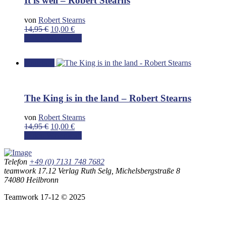
It is well – Robert Stearns
von
Robert Stearns
Ursprünglicher
Aktueller
14,95
€
10,00
€
Preis
Preis
In den Warenkorb
war:
ist:
14,95 €
10,00 €.
Angebot!
The King is in the land – Robert Stearns
von
Robert Stearns
Ursprünglicher
Aktueller
14,95
€
10,00
€
Preis
Preis
In den Warenkorb
war:
ist:
14,95 €
10,00 €.
Telefon
+49 (0) 7131 748 7682
teamwork 17.12 Verlag Ruth Selg, Michelsbergstraße 8
74080 Heilbronn
Teamwork 17-12 © 2025