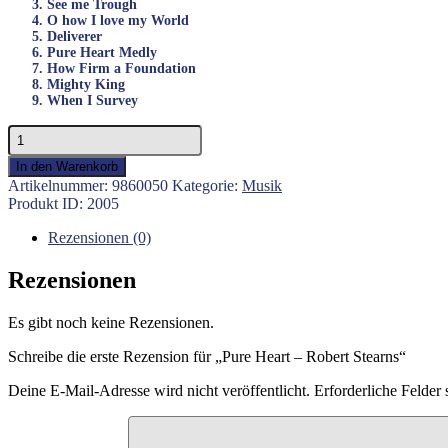
3. See me Trough
4. O how I love my World
5. Deliverer
6. Pure Heart Medly
7. How Firm a Foundation
8. Mighty King
9. When I Survey
Pure
Heart
In den Warenkorb
-
Artikelnummer:
9860050
Kategorie:
Musik
Robert
Produkt ID:
2005
Stearns
Menge
Rezensionen (0)
Rezensionen
Es gibt noch keine Rezensionen.
Schreibe die erste Rezension für „Pure Heart – Robert Stearns“
Deine E-Mail-Adresse wird nicht veröffentlicht.
Erforderliche Felder 