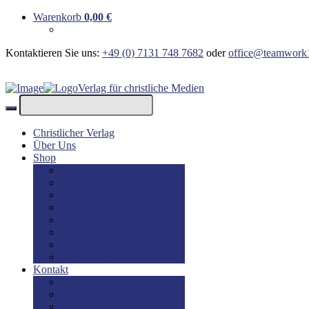
Warenkorb
0,00
€
Kontaktieren Sie uns:
+49 (0) 7131 748 7682
oder
office@teamwork
Verlag für christliche Medien
Christlicher Verlag
Über Uns
Shop
Bücher
Bücher: Englisch
Geschenke
lesBAR
Musik
DVD / Blu-Ray
E-Books
Kinderbücher
Kontakt
Kontakt
Impressum
Disclaimer