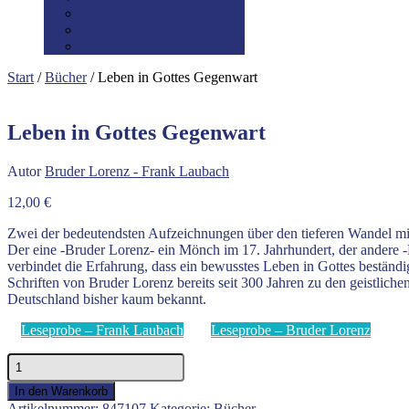
Datenschutz
Preis-/Versandinfo
AGB
Start
/
Bücher
/ Leben in Gottes Gegenwart
Leben in Gottes Gegenwart
Autor
Bruder Lorenz - Frank Laubach
12,00
€
Zwei der bedeutendsten Aufzeichnungen über den tieferen Wandel mi
Der eine -Bruder Lorenz- ein Mönch im 17. Jahrhundert, der andere 
verbindet die Erfahrung, dass ein bewusstes Leben in Gottes beständi
Schriften von Bruder Lorenz bereits seit 300 Jahren zu den geistlic
Deutschland bisher kaum bekannt.
Leseprobe – Frank Laubach
Leseprobe – Bruder Lorenz
Leben
in
In den Warenkorb
Gottes
Artikelnummer:
847107
Kategorie:
Bücher