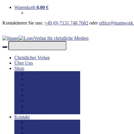
Warenkorb
0,00
€
Kontaktieren Sie uns:
+49 (0) 7131 748 7682
oder
office@teamwork
Verlag für christliche Medien
Christlicher Verlag
Über Uns
Shop
Bücher
Bücher: Englisch
Geschenke
lesBAR
Musik
DVD / Blu-Ray
E-Books
Kinderbücher
Kontakt
Kontakt
Impressum
Disclaimer