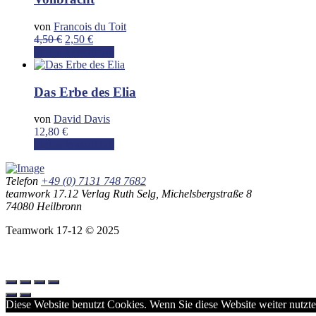
von
Francois du Toit
Ursprünglicher
Aktueller
4,50
€
2,50
€
Preis
Preis
In den Warenkorb
war:
ist:
4,50 €
2,50 €.
Das Erbe des Elia
von
David Davis
12,80
€
In den Warenkorb
Telefon
+49 (0) 7131 748 7682
teamwork 17.12 Verlag Ruth Selg, Michelsbergstraße 8
74080 Heilbronn
Teamwork 17-12 © 2025
Diese Website benutzt Cookies. Wenn Sie diese Website weiter nutzte