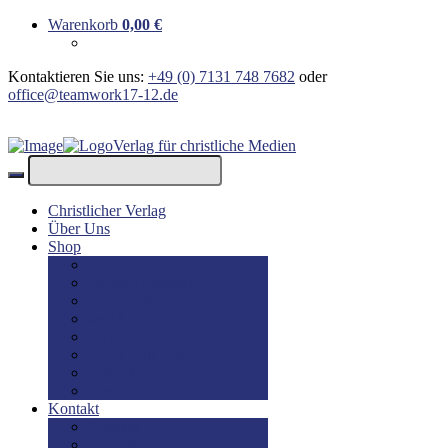
Warenkorb
0,00
€
Kontaktieren Sie uns:
+49 (0) 7131 748 7682
oder
office@teamwork17-12.de
Verlag für christliche Medien
Christlicher Verlag
Über Uns
Shop
Bücher
Bücher: Englisch
Geschenke
lesBAR
Musik
DVD / Blu-Ray
E-Books
Kinderbücher
Kontakt
Kontakt
Impressum