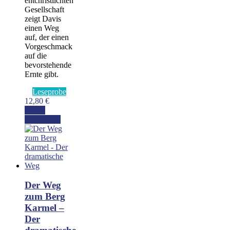
entchristlichten
Gesellschaft
zeigt Davis
einen Weg
auf, der einen
Vorgeschmack
auf die
bevorstehende
Ernte gibt.
Leseprobe
12,80
€
In den
Warenkorb
Der Weg
zum Berg
Karmel –
Der