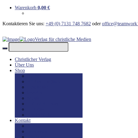
Warenkorb
0,00
€
Kontaktieren Sie uns:
+49 (0) 7131 748 7682
oder
office@teamwork
Verlag für christliche Medien
Christlicher Verlag
Über Uns
Shop
Bücher
Bücher: Englisch
Geschenke
lesBAR
Musik
DVD / Blu-Ray
E-Books
Kinderbücher
Kontakt
Kontakt
Impressum
Disclaimer