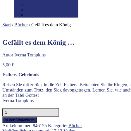
Datenschutz
Preis-/Versandinfo
AGB
Start
/
Bücher
/ Gefällt es dem König …
Gefällt es dem König …
Autor
Iverna Tompkins
5,00
€
Esthers Geheimnis
Reisen Sie mit zurück in die Zeit Esthers. Betrachten Sie ihr Ringen, 
Umständen zum Trotz, den Sieg davongetragen. Lernen Sie, wie auch
an der Tafel Gottes!
Iverna Tompkins
Gefällt
es
In den Warenkorb
dem
Artikelnummer:
846155
Kategorie:
Bücher
König
Veröffentlicher:
teamwork 17.12 Verlag