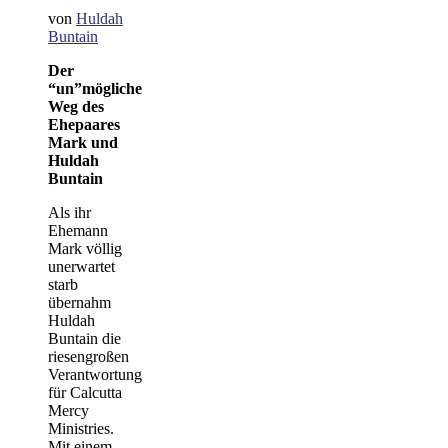
von
Huldah
Buntain
Der
“un”mögliche
Weg des
Ehepaares
Mark und
Huldah
Buntain
Als ihr
Ehemann
Mark völlig
unerwartet
starb
übernahm
Huldah
Buntain die
riesengroßen
Verantwortung
für Calcutta
Mercy
Ministries.
Mit einem