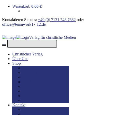
Warenkorb
0,00
€
Kontaktieren Sie uns:
+49 (0) 7131 748 7682
oder
office@teamwork17-12.de
Verlag für christliche Medien
Christlicher Verlag
Über Uns
Shop
Bücher
Bücher: Englisch
Geschenke
lesBAR
Musik
DVD / Blu-Ray
E-Books
Kinderbücher
Kontakt
Kontakt
Impressum