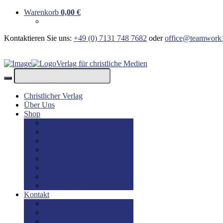
Warenkorb
0,00
€
Kontaktieren Sie uns:
+49 (0) 7131 748 7682
oder
office@teamwork
Verlag für christliche Medien
Christlicher Verlag
Über Uns
Shop
Bücher
Bücher: Englisch
Geschenke
lesBAR
Musik
DVD / Blu-Ray
E-Books
Kinderbücher
Kontakt
Kontakt
Impressum
Disclaimer