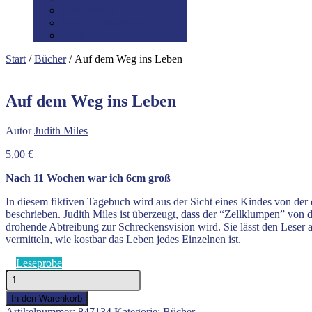
Datenschutz
Preis-/Versandinfo
AGB
Start
/
Bücher
/ Auf dem Weg ins Leben
Auf dem Weg ins Leben
Autor
Judith Miles
5,00
€
Nach 11 Wochen war ich 6cm groß
In diesem fiktiven Tagebuch wird aus der Sicht eines Kindes von der
beschrieben. Judith Miles ist überzeugt, dass der “Zellklumpen” von
drohende Abtreibung zur Schreckensvision wird. Sie lässt den Leser a
vermitteln, wie kostbar das Leben jedes Einzelnen ist.
Leseprobe
Auf
dem
In den Warenkorb
Weg
Artikelnummer:
847134
Kategorie:
Bücher