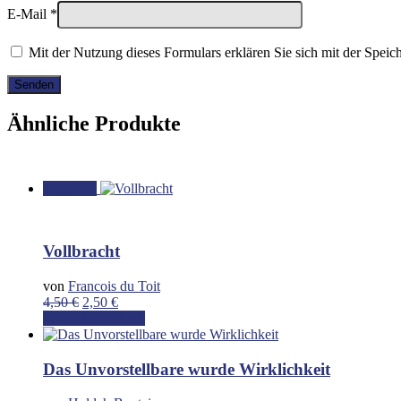
E-Mail
*
Mit der Nutzung dieses Formulars erklären Sie sich mit der Spei
Ähnliche Produkte
Angebot!
Vollbracht
von
Francois du Toit
Ursprünglicher
Aktueller
4,50
€
2,50
€
Preis
Preis
In den Warenkorb
war:
ist:
4,50 €
2,50 €.
Das Unvorstellbare wurde Wirklichkeit