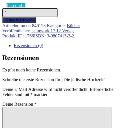
Leseprobe
Die
jüdische
In den Warenkorb
Hochzeit
Artikelnummer:
846153
Kategorie:
Bücher
Menge
Veröffentlicher:
teamwork 17.12 Verlag
Produkt ID:
1766
ISBN:
3-9807415-3-2
.
Rezensionen (0)
Rezensionen
Es gibt noch keine Rezensionen.
Schreibe die erste Rezension für „Die jüdische Hochzeit“
Deine E-Mail-Adresse wird nicht veröffentlicht.
Erforderliche
Felder sind mit
*
markiert
Deine Rezension
*