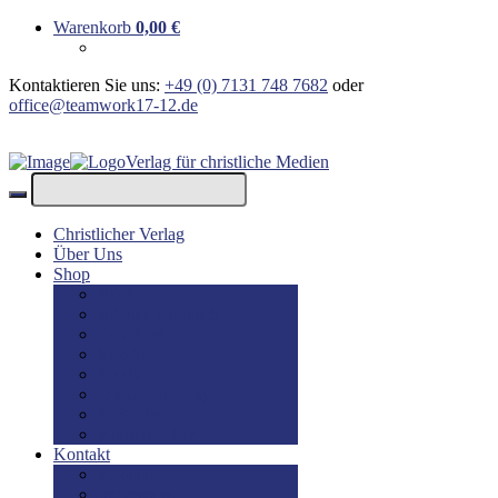
Warenkorb
0,00
€
Kontaktieren Sie uns:
+49 (0) 7131 748 7682
oder
office@teamwork17-12.de
Verlag für christliche Medien
Christlicher Verlag
Über Uns
Shop
Bücher
Bücher: Englisch
Geschenke
lesBAR
Musik
DVD / Blu-Ray
E-Books
Kinderbücher
Kontakt
Kontakt
Impressum