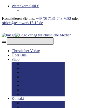
Warenkorb
0,00
€
Kontaktieren Sie uns:
+49 (0) 7131 748 7682
oder
office@teamwork17-12.de
Verlag für christliche Medien
Christlicher Verlag
Über Uns
Shop
Bücher
Bücher: Englisch
Geschenke
lesBAR
Musik
DVD / Blu-Ray
E-Books
Kinderbücher
Kontakt
Kontakt
Impressum