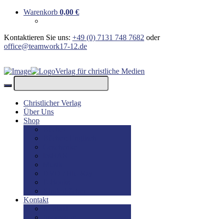
Warenkorb
0,00
€
Kontaktieren Sie uns:
+49 (0) 7131 748 7682
oder
office@teamwork17-12.de
Verlag für christliche Medien
Christlicher Verlag
Über Uns
Shop
Bücher
Bücher: Englisch
Geschenke
lesBAR
Musik
DVD / Blu-Ray
E-Books
Kinderbücher
Kontakt
Kontakt
Impressum