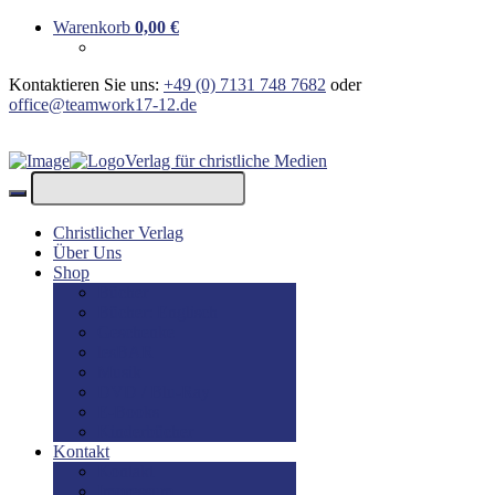
Warenkorb
0,00
€
Kontaktieren Sie uns:
+49 (0) 7131 748 7682
oder
office@teamwork17-12.de
Verlag für christliche Medien
Christlicher Verlag
Über Uns
Shop
Bücher
Bücher: Englisch
Geschenke
lesBAR
Musik
DVD / Blu-Ray
E-Books
Kinderbücher
Kontakt
Kontakt
Impressum