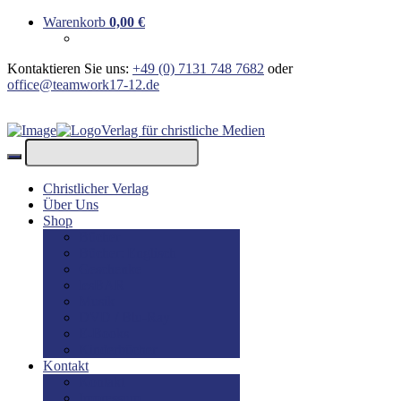
Warenkorb
0,00
€
Kontaktieren Sie uns:
+49 (0) 7131 748 7682
oder
office@teamwork17-12.de
Verlag für christliche Medien
Christlicher Verlag
Über Uns
Shop
Bücher
Bücher: Englisch
Geschenke
lesBAR
Musik
DVD / Blu-Ray
E-Books
Kinderbücher
Kontakt
Kontakt
Impressum