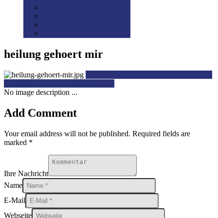
Disclaimer
Datenschutz
Preis-/Versandinfo
AGB
heilung gehoert mir
Previous item
das unvorstellbare wurde...
Next item
leben in gottes gegenwart
No image description ...
Add Comment
Your email address will not be published. Required fields are
marked *
Ihre Nachricht
Name
E-Mail
Webseite