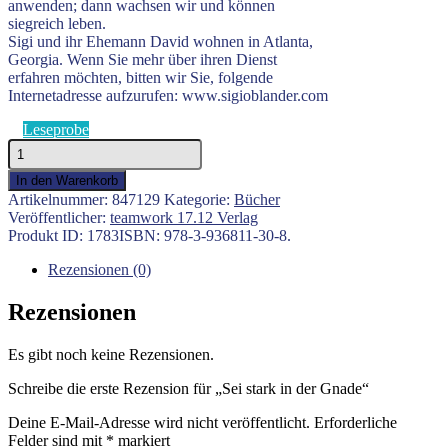
anwenden; dann wachsen wir und können
siegreich leben.
Sigi und ihr Ehemann David wohnen in Atlanta,
Georgia. Wenn Sie mehr über ihren Dienst
erfahren möchten, bitten wir Sie, folgende
Internetadresse aufzurufen: www.sigioblander.com
Leseprobe
Sei
stark
In den Warenkorb
in
Artikelnummer:
847129
Kategorie:
Bücher
der
Veröffentlicher:
teamwork 17.12 Verlag
Gnade
Produkt ID:
1783
ISBN:
978-3-936811-30-8
.
Menge
Rezensionen (0)
Rezensionen
Es gibt noch keine Rezensionen.
Schreibe die erste Rezension für „Sei stark in der Gnade“
Deine E-Mail-Adresse wird nicht veröffentlicht.
Erforderliche
Felder sind mit
*
markiert