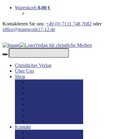
Warenkorb
0,00
€
Kontaktieren Sie uns:
+49 (0) 7131 748 7682
oder
office@teamwork17-12.de
Verlag für christliche Medien
Christlicher Verlag
Über Uns
Shop
Bücher
Bücher: Englisch
Geschenke
lesBAR
Musik
DVD / Blu-Ray
E-Books
Kinderbücher
Kontakt
Kontakt
Impressum