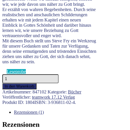
wir, wie jede davon uns näher zu Gott bringt.
Er erzählt von wahren Begebenheiten. Durch seine
realistischen und anschaulichen Schilderungen
erhalten wir mit jedem Kapitel einen neuen
Einblick in Gottes Schönheit und darüber hinaus
lernen wir, wie unsere Beziehung zu Gott
vertrauensvoller und enger wird.
Mit diesem Buch stellt uns Steve Fry ein Werkzeug
für unsere Gedanken und Taten zur Verfügung,
denn seine ermutigenden und tröstenden Einsichten
ziehen uns näher zu Gott, der sich danach sehnt,
uns näher zu sein.
Leseprobe
Ich
bin
In den Warenkorb
der
Artikelnummer:
847102
Kategorie:
Bücher
ICH
Veröffentlicher:
teamwork 17.12 Verlag
BIN
Produkt ID:
1804
ISBN:
3-936811-02-4
.
-
Gott
Rezensionen (1)
offenbart
sich
Rezensionen
Menge