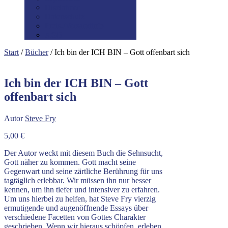
Disclaimer
Datenschutz
Preis-/Versandinfo
AGB
Start
/
Bücher
/ Ich bin der ICH BIN – Gott offenbart sich
Ich bin der ICH BIN – Gott
offenbart sich
Autor
Steve Fry
5,00
€
Der Autor weckt mit diesem Buch die Sehnsucht,
Gott näher zu kommen. Gott macht seine
Gegenwart und seine zärtliche Berührung für uns
tagtäglich erlebbar. Wir müssen ihn nur besser
kennen, um ihn tiefer und intensiver zu erfahren.
Um uns hierbei zu helfen, hat Steve Fry vierzig
ermutigende und augenöffnende Essays über
verschiedene Facetten von Gottes Charakter
geschrieben. Wenn wir hieraus schöpfen, erleben