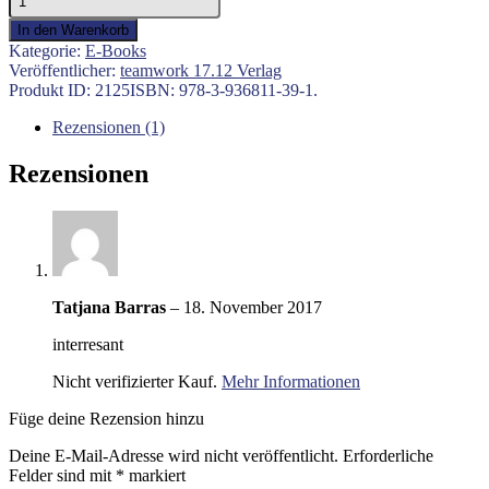
anders,
In den Warenkorb
wozu
Kategorie:
E-Books
die
Veröffentlicher:
teamwork 17.12 Verlag
Liebe
Produkt ID:
2125
ISBN:
978-3-936811-39-1
.
fähig
ist
Rezensionen (1)
(E-
Book)
Rezensionen
Menge
Tatjana Barras
–
18. November 2017
interresant
Nicht verifizierter Kauf.
Mehr Informationen
Füge deine Rezension hinzu
Deine E-Mail-Adresse wird nicht veröffentlicht.
Erforderliche
Felder sind mit
*
markiert