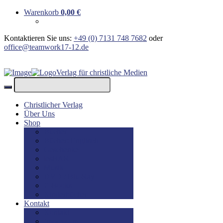
Warenkorb
0,00
€
Kontaktieren Sie uns:
+49 (0) 7131 748 7682
oder
office@teamwork17-12.de
Verlag für christliche Medien
Christlicher Verlag
Über Uns
Shop
Bücher
Bücher: Englisch
Geschenke
lesBAR
Musik
DVD / Blu-Ray
E-Books
Kinderbücher
Kontakt
Kontakt
Impressum