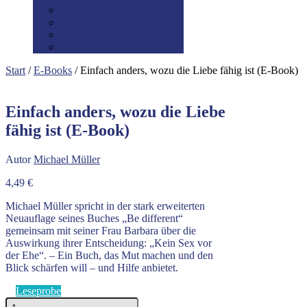
Disclaimer
Datenschutz
Preis-/Versandinfo
AGB
Start
/
E-Books
/ Einfach anders, wozu die Liebe fähig ist (E-Book)
Einfach anders, wozu die Liebe
fähig ist (E-Book)
Autor
Michael Müller
4,49
€
Michael Müller spricht in der stark erweiterten
Neuauflage seines Buches „Be different“
gemeinsam mit seiner Frau Barbara über die
Auswirkung ihrer Entscheidung: „Kein Sex vor
der Ehe“. – Ein Buch, das Mut machen und den
Blick schärfen will – und Hilfe anbietet.
Leseprobe
Einfach