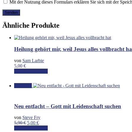
Mit der Nutzung dieses Formulars erklären Sie sich mit der Spei
Ähnliche Produkte
Heilung gehört mir, weil Jesus alles vollbracht ha
von
Sam Larbie
5,00
€
In den Warenkorb
Angebot!
Neu entfacht – Gott mit Leidenschaft suchen
von
Steve Fry
Ursprünglicher
Aktueller
5,90
€
5,00
€
Preis
Preis
In den Warenkorb