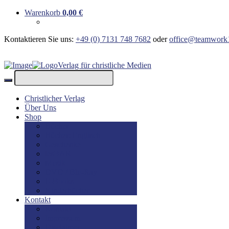
Warenkorb
0,00
€
Kontaktieren Sie uns:
+49 (0) 7131 748 7682
oder
office@teamwork
Verlag für christliche Medien
Christlicher Verlag
Über Uns
Shop
Bücher
Bücher: Englisch
Geschenke
lesBAR
Musik
DVD / Blu-Ray
E-Books
Kinderbücher
Kontakt
Kontakt
Impressum
Disclaimer