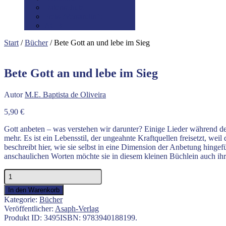
Datenschutz
Preis-/Versandinfo
AGB
Start
/
Bücher
/ Bete Gott an und lebe im Sieg
Bete Gott an und lebe im Sieg
Autor
M.E. Baptista de Oliveira
5,90
€
Gott anbeten – was verstehen wir darunter? Einige Lieder während d
mehr. Es ist ein Lebensstil, der ungeahnte Kraftquellen freisetzt, w
beschreibt hier, wie sie selbst in eine Dimension der Anbetung hingef
anschaulichen Worten möchte sie in diesem kleinen Büchlein auch ihr
Bete
Gott
In den Warenkorb
an
Kategorie:
Bücher
und
Veröffentlicher:
Asaph-Verlag
lebe
Produkt ID:
3495
ISBN:
9783940188199
.
im