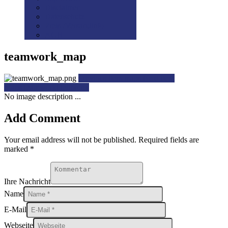
Disclaimer
Datenschutz
Preis-/Versandinfo
AGB
teamwork_map
Previous item
maps
Next item
MapsTeamworkHeilbronn
No image description ...
Add Comment
Your email address will not be published. Required fields are
marked *
Ihre Nachricht
Name
E-Mail
Webseite