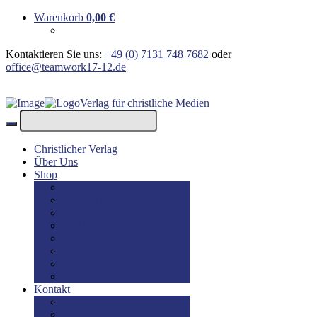
Warenkorb
0,00
€
Kontaktieren Sie uns:
+49 (0) 7131 748 7682
oder
office@teamwork17-12.de
Verlag für christliche Medien
Christlicher Verlag
Über Uns
Shop
Bücher
Bücher: Englisch
Geschenke
lesBAR
Musik
DVD / Blu-Ray
E-Books
Kinderbücher
Kontakt
Kontakt
Impressum