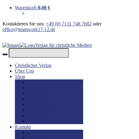
Warenkorb
0,00
€
Kontaktieren Sie uns:
+49 (0) 7131 748 7682
oder
office@teamwork17-12.de
Verlag für christliche Medien
Christlicher Verlag
Über Uns
Shop
Bücher
Bücher: Englisch
Geschenke
lesBAR
Musik
DVD / Blu-Ray
E-Books
Kinderbücher
Kontakt
Kontakt
Impressum