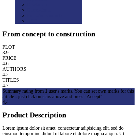
Disclaimer
Datenschutz
Preis-/Versandinfo
AGB
From concept to construction
PLOT
3.9
PRICE
4.6
AUTHORS
4.2
TITLES
4.7
Summary rating from
1
user's marks. You can set own marks for this
article - just click on stars above and press "Accept".
4.4
Product Description
Lorem ipsum dolor sit amet, consectetur adipisicing elit, sed do
eiusmod tempor incididunt ut labore et dolore magna aliqua. Ut