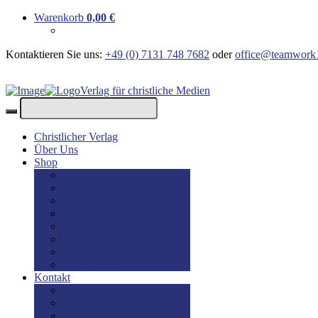
Warenkorb
0,00
€
Kontaktieren Sie uns:
+49 (0) 7131 748 7682
oder
office@teamwork
Verlag für christliche Medien
Christlicher Verlag
Über Uns
Shop
Bücher
Bücher: Englisch
Geschenke
lesBAR
Musik
DVD / Blu-Ray
E-Books
Kinderbücher
Kontakt
Kontakt
Impressum
Disclaimer