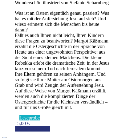
Wunderschön illustriert von Stefanie Scharnberg.
Was ist an Ostern eigentlich genau passiert? Was
hat es mit der Auferstehung Jesu auf sich? Und
wieso erinnern sich die Menschen bis heute
daran?
Fällt es auch Ihnen nicht leicht, Ihren Kindern
diese Fragen zu beantworten? Margot Käßmann
erzählt die Ostergeschichte in der Sprache von
Heute aus einer ungewohnten Perspektive: aus
der Sicht eines kleinen Mädchens. Die kleine
Rebekka erlebt die dramatische Zeit, in der Jesus
kurz vor seinem Tod nach Jerusalem kommt.
Ihre Eltern gehören zu seinen Anhängern. Und
so folgt sie ihrer Mutter am Ostermorgen ans
Grab und wird Zeugin der Auferstehung Jesu.
Auf diese Weise von Margot Käßmann erzählt,
werden auch die komplizierten Dinge der
Ostergeschichte für die Kleinsten verständlich –
und für uns Große gleich mit.
Leseprobe
15,00
€
In den Warenkorb