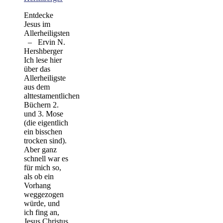
Entdecke
Jesus im
Allerheiligsten
– Ervin N.
Hershberger
Ich lese hier
über das
Allerheiligste
aus dem
alttestamentlichen
Büchern 2.
und 3. Mose
(die eigentlich
ein bisschen
trocken sind).
Aber ganz
schnell war es
für mich so,
als ob ein
Vorhang
weggezogen
würde, und
ich fing an,
Jesus Christus,