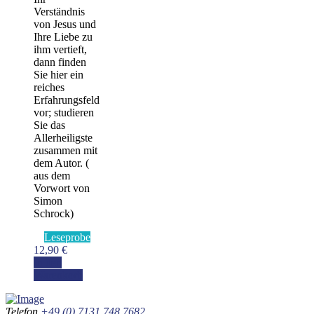
Verständnis
von Jesus und
Ihre Liebe zu
ihm vertieft,
dann finden
Sie hier ein
reiches
Erfahrungsfeld
vor; studieren
Sie das
Allerheiligste
zusammen mit
dem Autor. (
aus dem
Vorwort von
Simon
Schrock)
Leseprobe
12,90
€
In den
Warenkorb
Telefon
+49 (0) 7131 748 7682