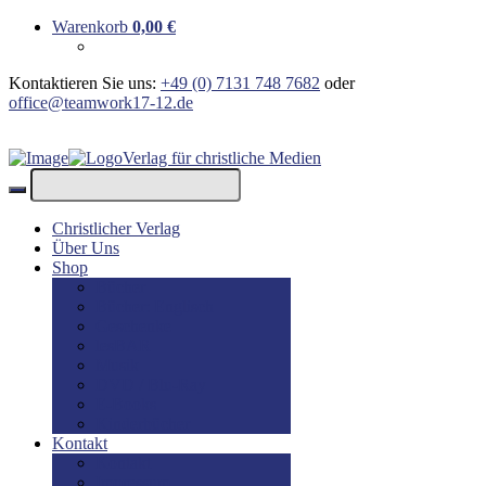
Warenkorb
0,00
€
Kontaktieren Sie uns:
+49 (0) 7131 748 7682
oder
office@teamwork17-12.de
Verlag für christliche Medien
Christlicher Verlag
Über Uns
Shop
Bücher
Bücher: Englisch
Geschenke
lesBAR
Musik
DVD / Blu-Ray
E-Books
Kinderbücher
Kontakt
Kontakt
Impressum