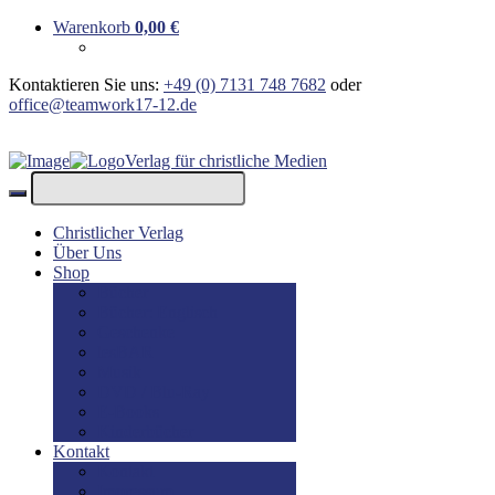
Warenkorb
0,00
€
Kontaktieren Sie uns:
+49 (0) 7131 748 7682
oder
office@teamwork17-12.de
Verlag für christliche Medien
Christlicher Verlag
Über Uns
Shop
Bücher
Bücher: Englisch
Geschenke
lesBAR
Musik
DVD / Blu-Ray
E-Books
Kinderbücher
Kontakt
Kontakt
Impressum