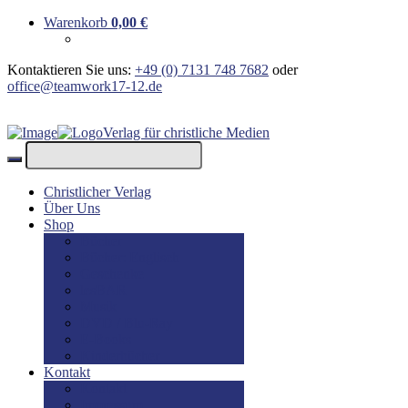
Warenkorb
0,00
€
Kontaktieren Sie uns:
+49 (0) 7131 748 7682
oder
office@teamwork17-12.de
Verlag für christliche Medien
Christlicher Verlag
Über Uns
Shop
Bücher
Bücher: Englisch
Geschenke
lesBAR
Musik
DVD / Blu-Ray
E-Books
Kinderbücher
Kontakt
Kontakt
Impressum