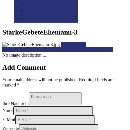
Disclaimer
Datenschutz
Preis-/Versandinfo
AGB
StarkeGebeteEhemann-3
Previous item
StarkeGebeteEhemann-4
Next item
StarkeGebeteEhemann2
No image description ...
Add Comment
Your email address will not be published. Required fields are
marked *
Ihre Nachricht
Name
E-Mail
Webseite