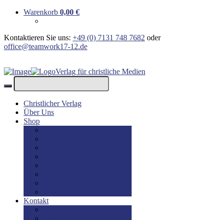
Warenkorb
0,00
€
Kontaktieren Sie uns:
+49 (0) 7131 748 7682
oder
office@teamwork17-12.de
Verlag für christliche Medien
Christlicher Verlag
Über Uns
Shop
Bücher
Bücher: Englisch
Geschenke
lesBAR
Musik
DVD / Blu-Ray
E-Books
Kinderbücher
Kontakt
Kontakt
Impressum