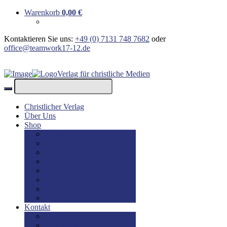
Warenkorb
0,00
€
Kontaktieren Sie uns:
+49 (0) 7131 748 7682
oder
office@teamwork17-12.de
Verlag für christliche Medien
Christlicher Verlag
Über Uns
Shop
Bücher
Bücher: Englisch
Geschenke
lesBAR
Musik
DVD / Blu-Ray
E-Books
Kinderbücher
Kontakt
Kontakt
Impressum