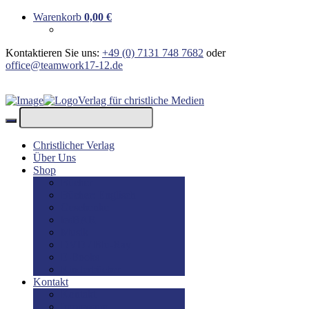
Warenkorb
0,00
€
Kontaktieren Sie uns:
+49 (0) 7131 748 7682
oder
office@teamwork17-12.de
Verlag für christliche Medien
Christlicher Verlag
Über Uns
Shop
Bücher
Bücher: Englisch
Geschenke
lesBAR
Musik
DVD / Blu-Ray
E-Books
Kinderbücher
Kontakt
Kontakt
Impressum