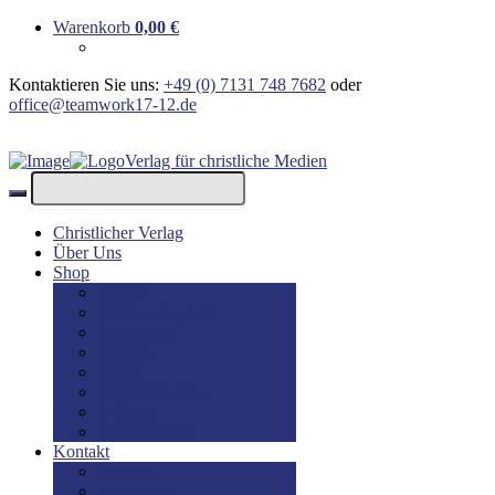
Warenkorb
0,00
€
Kontaktieren Sie uns:
+49 (0) 7131 748 7682
oder
office@teamwork17-12.de
Verlag für christliche Medien
Christlicher Verlag
Über Uns
Shop
Bücher
Bücher: Englisch
Geschenke
lesBAR
Musik
DVD / Blu-Ray
E-Books
Kinderbücher
Kontakt
Kontakt
Impressum