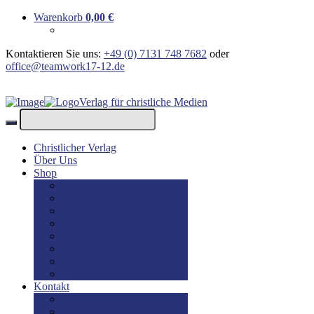
Warenkorb
0,00
€
Kontaktieren Sie uns:
+49 (0) 7131 748 7682
oder
office@teamwork17-12.de
Verlag für christliche Medien
Christlicher Verlag
Über Uns
Shop
Bücher
Bücher: Englisch
Geschenke
lesBAR
Musik
DVD / Blu-Ray
E-Books
Kinderbücher
Kontakt
Kontakt
Impressum