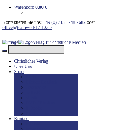
Warenkorb
0,00
€
Kontaktieren Sie uns:
+49 (0) 7131 748 7682
oder
office@teamwork17-12.de
Verlag für christliche Medien
Christlicher Verlag
Über Uns
Shop
Bücher
Bücher: Englisch
Geschenke
lesBAR
Musik
DVD / Blu-Ray
E-Books
Kinderbücher
Kontakt
Kontakt
Impressum