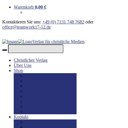
Warenkorb
0,00
€
Kontaktieren Sie uns:
+49 (0) 7131 748 7682
oder
office@teamwork17-12.de
Verlag für christliche Medien
Christlicher Verlag
Über Uns
Shop
Bücher
Bücher: Englisch
Geschenke
lesBAR
Musik
DVD / Blu-Ray
E-Books
Kinderbücher
Kontakt
Kontakt
Impressum