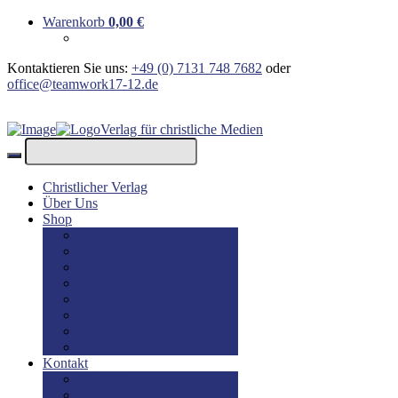
Warenkorb
0,00
€
Kontaktieren Sie uns:
+49 (0) 7131 748 7682
oder
office@teamwork17-12.de
Verlag für christliche Medien
Christlicher Verlag
Über Uns
Shop
Bücher
Bücher: Englisch
Geschenke
lesBAR
Musik
DVD / Blu-Ray
E-Books
Kinderbücher
Kontakt
Kontakt
Impressum