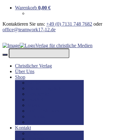
Warenkorb
0,00
€
Kontaktieren Sie uns:
+49 (0) 7131 748 7682
oder
office@teamwork17-12.de
Verlag für christliche Medien
Christlicher Verlag
Über Uns
Shop
Bücher
Bücher: Englisch
Geschenke
lesBAR
Musik
DVD / Blu-Ray
E-Books
Kinderbücher
Kontakt
Kontakt
Impressum