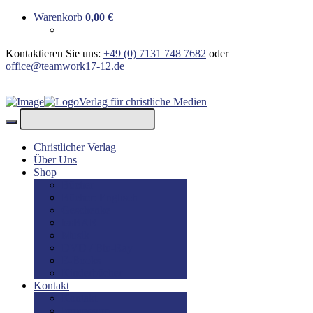
Warenkorb
0,00
€
Kontaktieren Sie uns:
+49 (0) 7131 748 7682
oder
office@teamwork17-12.de
Verlag für christliche Medien
Christlicher Verlag
Über Uns
Shop
Bücher
Bücher: Englisch
Geschenke
lesBAR
Musik
DVD / Blu-Ray
E-Books
Kinderbücher
Kontakt
Kontakt
Impressum