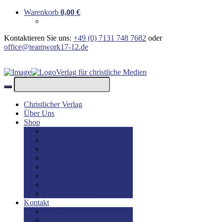
Warenkorb
0,00
€
Kontaktieren Sie uns:
+49 (0) 7131 748 7682
oder
office@teamwork17-12.de
Verlag für christliche Medien
Christlicher Verlag
Über Uns
Shop
Bücher
Bücher: Englisch
Geschenke
lesBAR
Musik
DVD / Blu-Ray
E-Books
Kinderbücher
Kontakt
Kontakt
Impressum