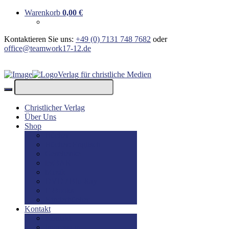
Warenkorb
0,00
€
Kontaktieren Sie uns:
+49 (0) 7131 748 7682
oder
office@teamwork17-12.de
Verlag für christliche Medien
Christlicher Verlag
Über Uns
Shop
Bücher
Bücher: Englisch
Geschenke
lesBAR
Musik
DVD / Blu-Ray
E-Books
Kinderbücher
Kontakt
Kontakt
Impressum