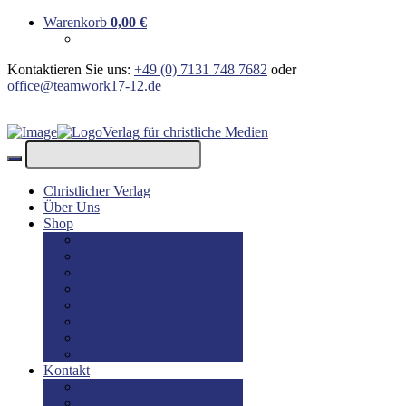
Warenkorb
0,00
€
Kontaktieren Sie uns:
+49 (0) 7131 748 7682
oder
office@teamwork17-12.de
Verlag für christliche Medien
Christlicher Verlag
Über Uns
Shop
Bücher
Bücher: Englisch
Geschenke
lesBAR
Musik
DVD / Blu-Ray
E-Books
Kinderbücher
Kontakt
Kontakt
Impressum