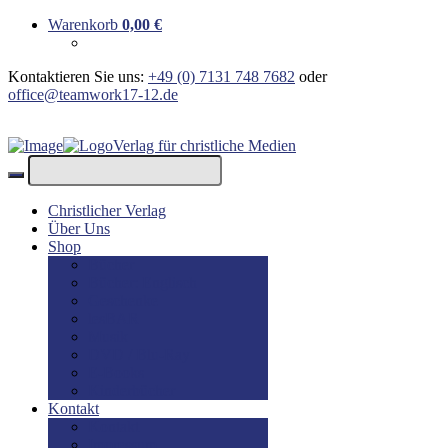
Warenkorb
0,00
€
Kontaktieren Sie uns:
+49 (0) 7131 748 7682
oder
office@teamwork17-12.de
Verlag für christliche Medien
Christlicher Verlag
Über Uns
Shop
Bücher
Bücher: Englisch
Geschenke
lesBAR
Musik
DVD / Blu-Ray
E-Books
Kinderbücher
Kontakt
Kontakt
Impressum