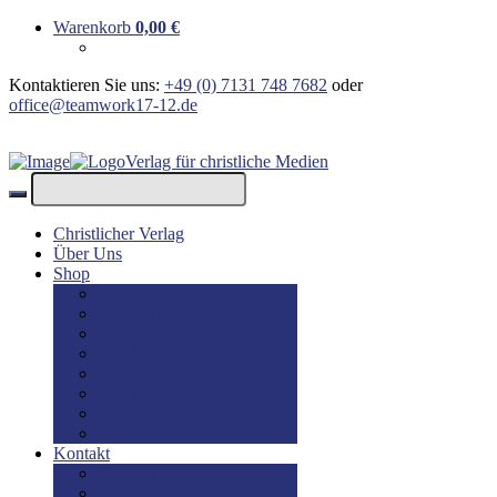
Warenkorb
0,00
€
Kontaktieren Sie uns:
+49 (0) 7131 748 7682
oder
office@teamwork17-12.de
Verlag für christliche Medien
Christlicher Verlag
Über Uns
Shop
Bücher
Bücher: Englisch
Geschenke
lesBAR
Musik
DVD / Blu-Ray
E-Books
Kinderbücher
Kontakt
Kontakt
Impressum