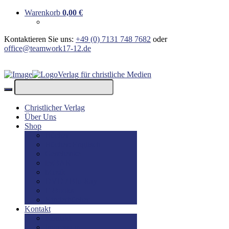
Warenkorb
0,00
€
Kontaktieren Sie uns:
+49 (0) 7131 748 7682
oder
office@teamwork17-12.de
Verlag für christliche Medien
Christlicher Verlag
Über Uns
Shop
Bücher
Bücher: Englisch
Geschenke
lesBAR
Musik
DVD / Blu-Ray
E-Books
Kinderbücher
Kontakt
Kontakt
Impressum