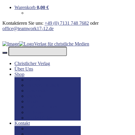
Warenkorb
0,00
€
Kontaktieren Sie uns:
+49 (0) 7131 748 7682
oder
office@teamwork17-12.de
Verlag für christliche Medien
Christlicher Verlag
Über Uns
Shop
Bücher
Bücher: Englisch
Geschenke
lesBAR
Musik
DVD / Blu-Ray
E-Books
Kinderbücher
Kontakt
Kontakt
Impressum