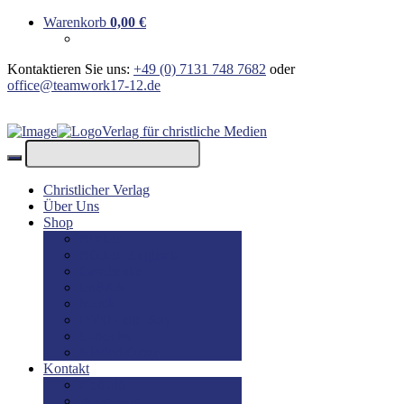
Warenkorb
0,00
€
Kontaktieren Sie uns:
+49 (0) 7131 748 7682
oder
office@teamwork17-12.de
Verlag für christliche Medien
Christlicher Verlag
Über Uns
Shop
Bücher
Bücher: Englisch
Geschenke
lesBAR
Musik
DVD / Blu-Ray
E-Books
Kinderbücher
Kontakt
Kontakt
Impressum