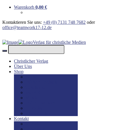
Warenkorb
0,00
€
Kontaktieren Sie uns:
+49 (0) 7131 748 7682
oder
office@teamwork17-12.de
Verlag für christliche Medien
Christlicher Verlag
Über Uns
Shop
Bücher
Bücher: Englisch
Geschenke
lesBAR
Musik
DVD / Blu-Ray
E-Books
Kinderbücher
Kontakt
Kontakt
Impressum